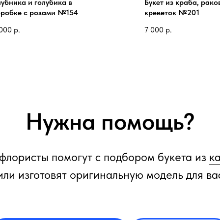
убника и голубика в
Букет из краба, рако
оробке с розами №154
креветок №201
000
р.
7 000
р.
Нужна помощь?
флористы помогут с подбором букета из
к
или изготовят оригинальную модель для ва