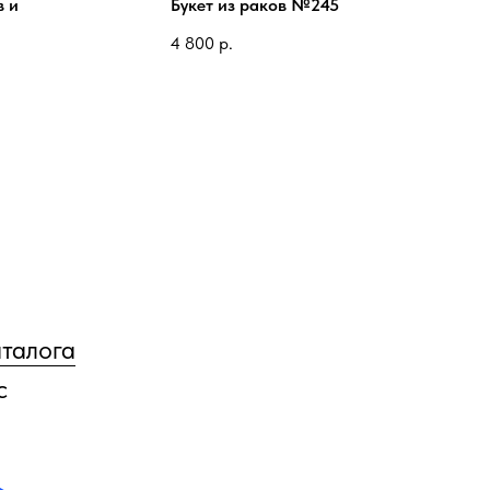
в и
Букет из раков №245
4 800
р.
аталога
с