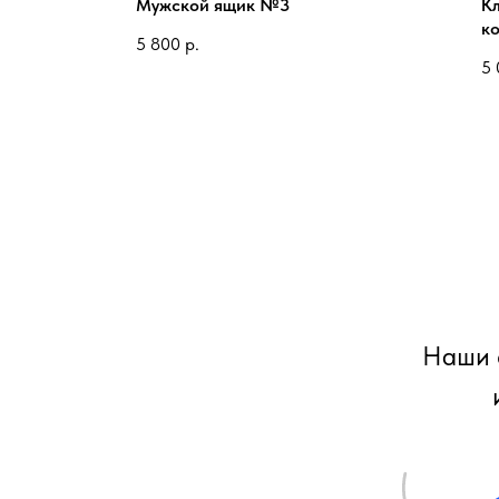
Мужской ящик №3
Кл
к
5 800
р.
5 
Наши 