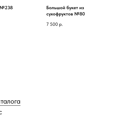
и №238
Большой букет из
сухофруктов №80
7 500
р.
аталога
с