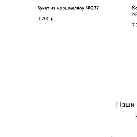
Букет из маршмеллоу №237
К
№
3 200
р.
7 
Наши 