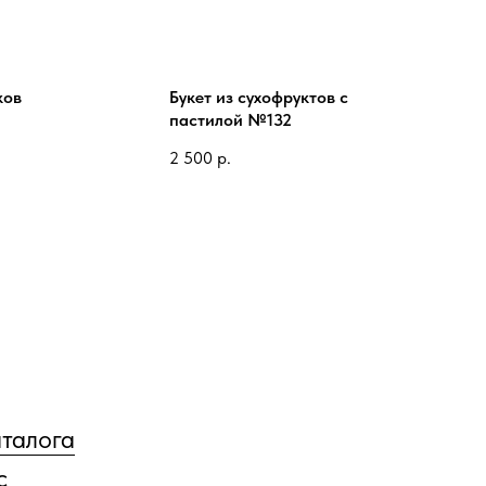
ков
Букет из сухофруктов с
пастилой №132
2 500
р.
аталога
с