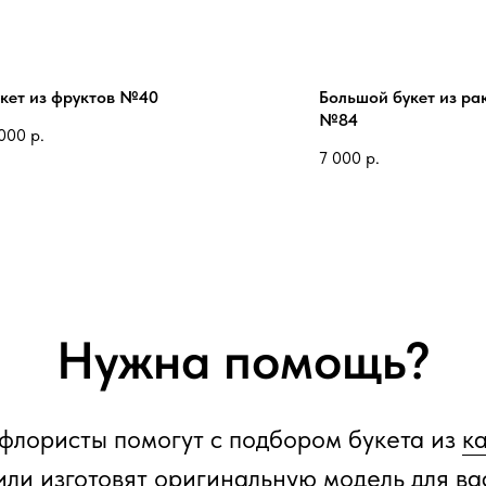
укет из фруктов №40
Большой букет из ра
№84
000
р.
7 000
р.
Нужна помощь?
флористы помогут с подбором букета из
к
или изготовят оригинальную модель для ва