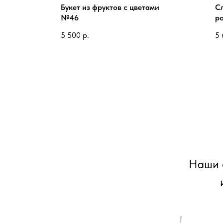
Букет из фруктов с цветами
Сл
№46
р
5 500
р.
5 
Наши 