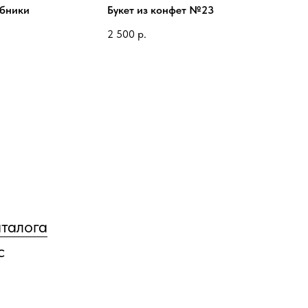
убники
Букет из конфет №23
2 500
р.
аталога
с