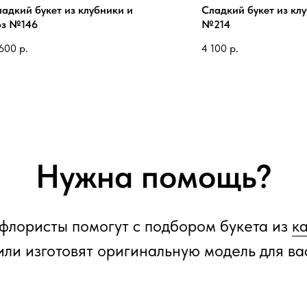
адкий букет из клубники и
Cладкий букет из кл
оз №146
№214
600
р.
4 100
р.
Нужна помощь?
флористы помогут с подбором букета из
к
или изготовят оригинальную модель для ва